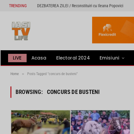
TRENDING
DEZBATEREA ZILEI / Reconstituiri cu Ileana Popovici
LIVE
Acasa
Electoral 2024
Emisiuni
»
Home
Posts Tagged "concurs de busteni"
BROWSING:
CONCURS DE BUSTENI