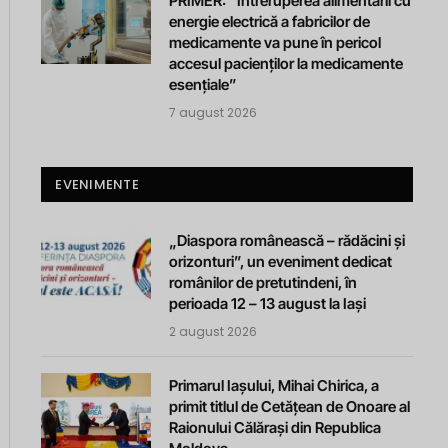
PRIMER: “Întreruperea alimentării cu
energie electrică a fabricilor de
medicamente va pune în pericol
accesul pacienților la medicamente
esențiale”
7 august 2026
EVENIMENTE
„Diaspora românească – rădăcini și
orizonturi”, un eveniment dedicat
românilor de pretutindeni, în
perioada 12 – 13 august la Iași
2 august 2026
Primarul Iașului, Mihai Chirica, a
primit titlul de Cetățean de Onoare al
Raionului Călărași din Republica