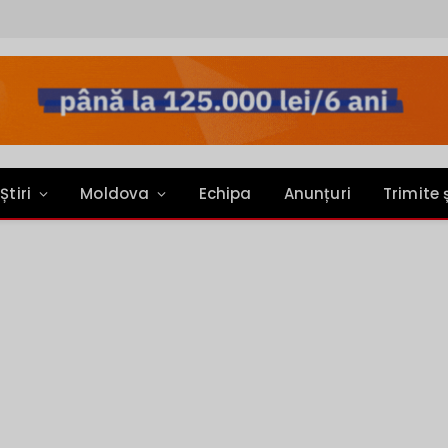
Știri
Moldova
Echipa
Anunțuri
Trimite 