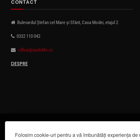
CONTACT
Bulevardul Ștefan cel Mare și Sfânt, Casa Modei, etajul 2
0332 110 042
office@iasitvlife.ro
DESPRE
Folosim cookie-uri pentru a vă îmbunătăți experiența de 