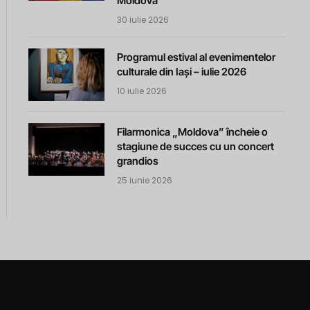
Moldova
30 iulie 2026
Programul estival al evenimentelor
culturale din Iași – iulie 2026
10 iulie 2026
Filarmonica „Moldova” încheie o
stagiune de succes cu un concert
grandios
25 iunie 2026