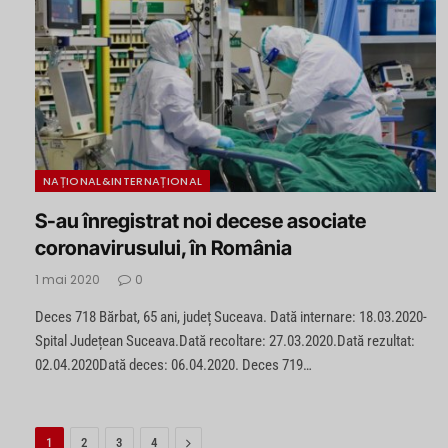
NAȚIONAL&INTERNAȚIONAL
S-au înregistrat noi decese asociate
coronavirusului, în România
1 mai 2020
0
Deces 718 Bărbat, 65 ani, județ Suceava. Dată internare: 18.03.2020-
Spital Județean Suceava.Dată recoltare: 27.03.2020.Dată rezultat:
02.04.2020Dată deces: 06.04.2020. Deces 719…
Next
1
2
3
4