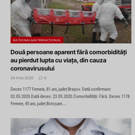
NAȚIONAL&INTERNAȚIONAL
Două persoane aparent fără comorbidități
au pierdut lupta cu viața, din cauza
coronavirusului
24 mai 2020
0
Deces 1177 Femeie, 81 ani, județ Brașov. Dată confirmare:
02.05.2020.Dată deces: 23.05.2020.Comorbidități: Fără. Deces 1178
Femeie, 45 ani, județ Botoșani.…