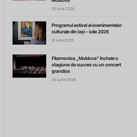
Moldova
30 iulie 2026
Programul estival al evenimentelor
culturale din Iași – iulie 2026
10 iulie 2026
Filarmonica „Moldova” încheie o
stagiune de succes cu un concert
grandios
25 iunie 2026