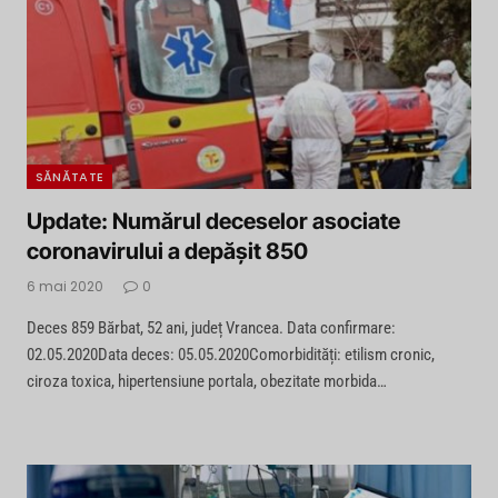
SĂNĂTATE
Update: Numărul deceselor asociate
coronavirului a depășit 850
6 mai 2020
0
Deces 859 Bărbat, 52 ani, județ Vrancea. Data confirmare:
02.05.2020Data deces: 05.05.2020Comorbidități: etilism cronic,
ciroza toxica, hipertensiune portala, obezitate morbida…