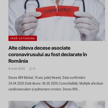
FĂRĂ CATEGORIE
Alte câteva decese asociate
coronavirusului au fost declarate în
România
8 mai 2020
0
Deces 889 Bărbat, 76 ani, județ Neamț. Data confirmării:
24.04.2020.Dată deces: 06.05.2020.Comorbidități: Multiple afectiuni
cardiovasculare și pulmonare cronice. Deces 890…