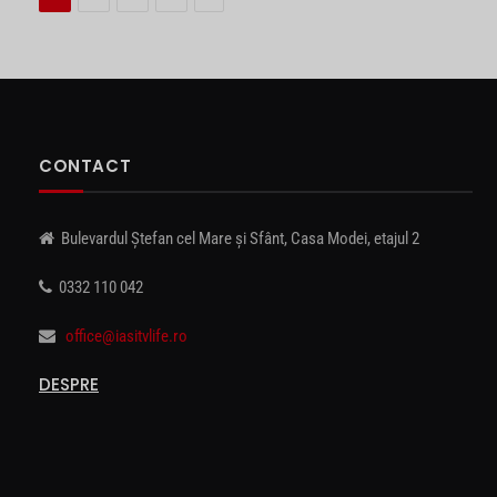
CONTACT
Bulevardul Ștefan cel Mare și Sfânt, Casa Modei, etajul 2
0332 110 042
office@iasitvlife.ro
DESPRE