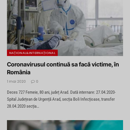
NAȚIONAL&INTERNAȚIONAL
Coronavirusul continuă sa facă victime, în
România
1 mai 2020
0
Deces 727 Femeie, 80 ani, județ Arad. Dată internare: 27.04.2020-
Spital Județean de Urgență Arad, secția Boli Infecțioase, transfer
28.04.2020 secția…