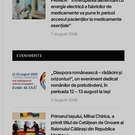
PRIMER: “Întreruperea alimentării cu
energie electrică a fabricilor de
medicamente va pune în pericol
accesul pacienților la medicamente
esențiale”
7 august 2026
EVENIMENTE
„Diaspora românească – rădăcini și
orizonturi”, un eveniment dedicat
românilor de pretutindeni, în
perioada 12 – 13 august la Iași
2 august 2026
Primarul Iașului, Mihai Chirica, a
primit titlul de Cetățean de Onoare al
Raionului Călărași din Republica