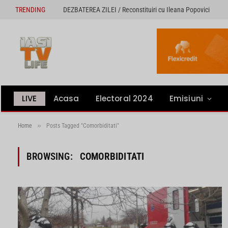
TRENDING
DEZBATEREA ZILEI / Reconstituiri cu Ileana Popovici
LIVE
Acasa
Electoral 2024
Emisiuni
»
Home
Posts Tagged "Comorbiditati"
BROWSING:
COMORBIDITATI