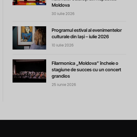
Moldova
30 iulie 2026
Programul estival al evenimentelor
culturale din Iași – iulie 2026
10 iulie 2026
Filarmonica „Moldova” încheie o
stagiune de succes cu un concert
grandios
25 iunie 2026