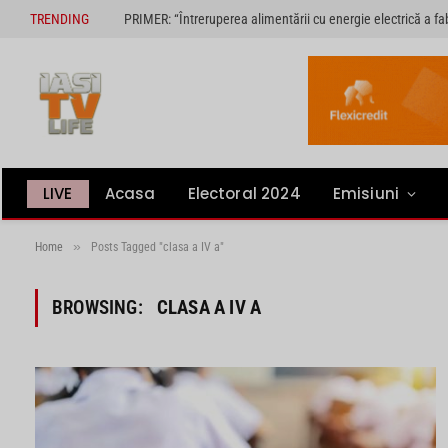
TRENDING
LIVE
Acasa
Electoral 2024
Emisiuni
»
Home
Posts Tagged "clasa a IV a"
BROWSING:
CLASA A IV A