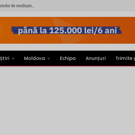
PRIMER: “Întreruperea alimentării cu energie electrică a fabricilor de medicamente va pune în pericol accesul pacienților la medicamente esențiale”
Știri
Moldova
Echipa
Anunțuri
Trimite 