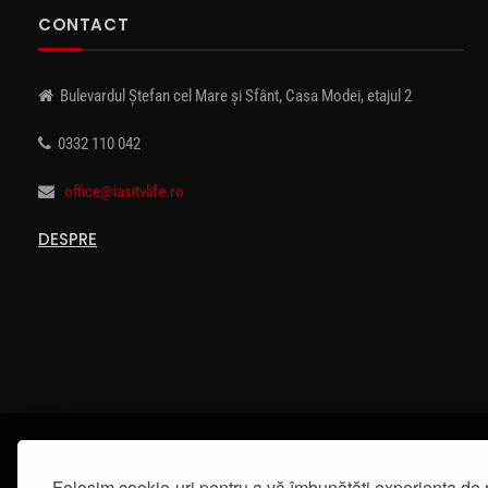
CONTACT
Bulevardul Ștefan cel Mare și Sfânt, Casa Modei, etajul 2
0332 110 042
office@iasitvlife.ro
DESPRE
Folosim cookie-uri pentru a vă îmbunătăți experiența de 