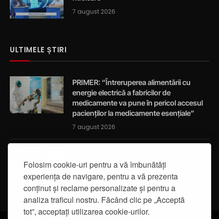
7 august 2026
ULTIMELE ȘTIRI
PRIMER: “Întreruperea alimentării cu
energie electrică a fabricilor de
medicamente va pune în pericol accesul
pacienților la medicamente esențiale”
7 august 2026
Activități de educație pentru promovarea
integrității
Folosim cookie-uri pentru a vă îmbunătăți
experiența de navigare, pentru a vă prezenta
7 august 2026
conținut și reclame personalizate și pentru a
analiza traficul nostru. Făcând clic pe „Acceptă
tot”, acceptați utilizarea cookie-urilor.