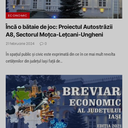
ECONOMIC
Încă o bătaie de joc: Proiectul Autostrăzii
A8, Sectorul Moțca-Lețcani-Ungheni
21 februarie 2024
0
În spațiul public și civic este exprimată din ce în ce mai mult revolta
cetățenilor din județul Iași față de…