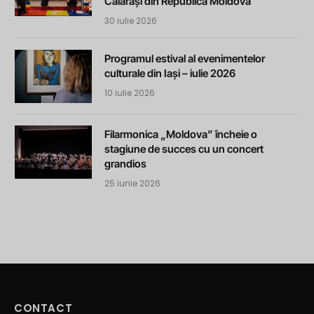
Călărași din Republica Moldova
30 iulie 2026
Programul estival al evenimentelor
culturale din Iași – iulie 2026
10 iulie 2026
Filarmonica „Moldova” încheie o
stagiune de succes cu un concert
grandios
25 iunie 2026
CONTACT