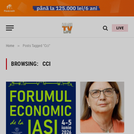
LIVE
»
Home
Posts Tagged "Cci"
BROWSING:
CCI