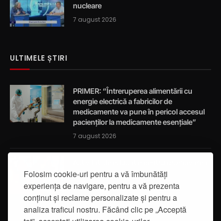
nucleare
7 august 2026
ULTIMELE ȘTIRI
PRIMER: “Întreruperea alimentării cu
energie electrică a fabricilor de
medicamente va pune în pericol accesul
pacienților la medicamente esențiale”
7 august 2026
Activități de educație pentru promovarea
integrității
Folosim cookie-uri pentru a vă îmbunătăți
experiența de navigare, pentru a vă prezenta
7 august 2026
conținut și reclame personalizate și pentru a
analiza traficul nostru. Făcând clic pe „Acceptă