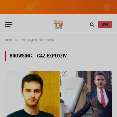
LIVE
»
Home
Posts Tagged "caz exploziv"
BROWSING:
CAZ EXPLOZIV