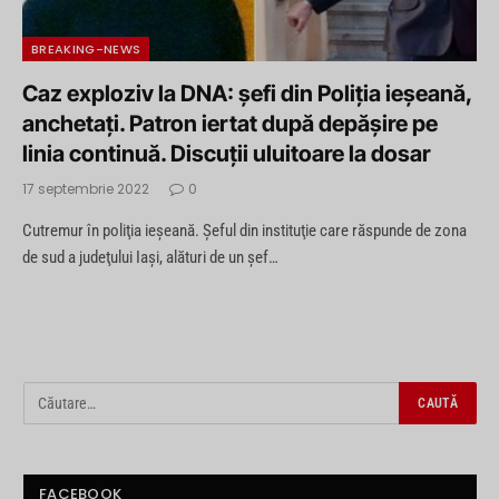
BREAKING-NEWS
Caz exploziv la DNA: şefi din Poliţia ieşeană,
anchetaţi. Patron iertat după depăşire pe
linia continuă. Discuţii uluitoare la dosar
17 septembrie 2022
0
Cutremur în poliţia ieşeană. Şeful din instituţie care răspunde de zona
de sud a judeţului Iaşi, alături de un şef…
FACEBOOK