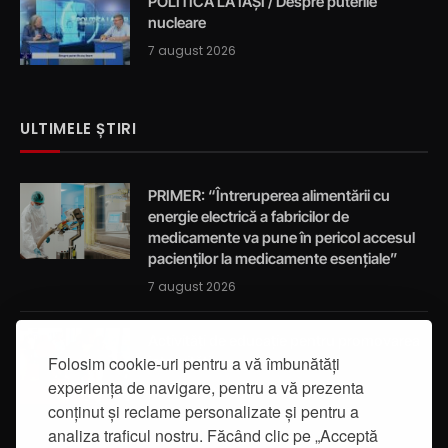
POLITICA LA IAȘI / Despre puterile
nucleare
7 august 2026
ULTIMELE ȘTIRI
PRIMER: “Întreruperea alimentării cu
energie electrică a fabricilor de
medicamente va pune în pericol accesul
pacienților la medicamente esențiale”
7 august 2026
Activități de educație pentru promovarea
integrității
Folosim cookie-uri pentru a vă îmbunătăți
experiența de navigare, pentru a vă prezenta
7 august 2026
conținut și reclame personalizate și pentru a
analiza traficul nostru. Făcând clic pe „Acceptă