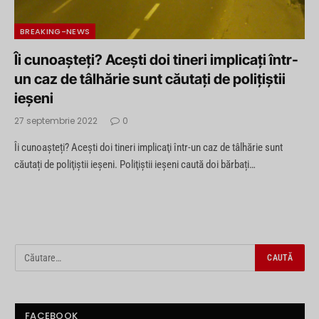
BREAKING-NEWS
Îi cunoașteți? Acești doi tineri implicaţi într-
un caz de tâlhărie sunt căutați de poliţiştii
ieşeni
27 septembrie 2022
0
Îi cunoașteți? Acești doi tineri implicaţi într-un caz de tâlhărie sunt
căutați de poliţiştii ieşeni. Poliţiştii ieşeni caută doi bărbați…
FACEBOOK