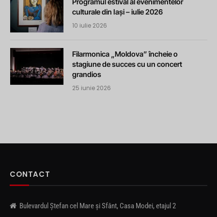
Programul estival al evenimentelor
culturale din Iași – iulie 2026
10 iulie 2026
Filarmonica „Moldova” încheie o
stagiune de succes cu un concert
grandios
25 iunie 2026
CONTACT
Bulevardul Ștefan cel Mare și Sfânt, Casa Modei, etajul 2