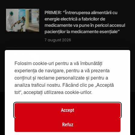
PRIMER: “Întreruperea alimentării cu
energie electrică a fabricilor de
medicamente va pune în pericol accesul
pacienților la medicamente esențiale”
7 august 2026
Activități de educație pentru promovarea
integrității
Folosim cookie-uri pentru a vă îmbunătăți
experiența de navigare, pentru a vă prezenta
7 august 2026
conținut și reclame personalizate și pentru a
analiza traficul nostru. Făcând clic pe „Acceptă
tot”, acceptați utilizarea cookie-urilor.
Accept
Facebook
Instagram
YouTube
Refuz
© 2019 - IasiTV Life. Toate drepturile rezervate.