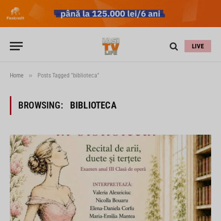
LIVE
»
Home
Posts Tagged "biblioteca"
BROWSING:
BIBLIOTECA