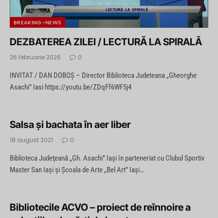
BREAKING-NEWS
DEZBATEREA ZILEI / LECTURĂ LA SPIRALĂ
26 februarie 2026
0
INVITAT / DAN DOBOȘ – Director Biblioteca Judeteana „Gheorghe
Asachi” Iasi https://youtu.be/ZDqFf6WF5j4
Salsa și bachata în aer liber
18 august 2021
0
Biblioteca Judeţeană „Gh. Asachi” Iaşi în parteneriat cu Clubul Sportiv
Master San Iași și Școala de Arte „Bel Art” Iași…
Bibliotecile ACVO – proiect de reînnoire a