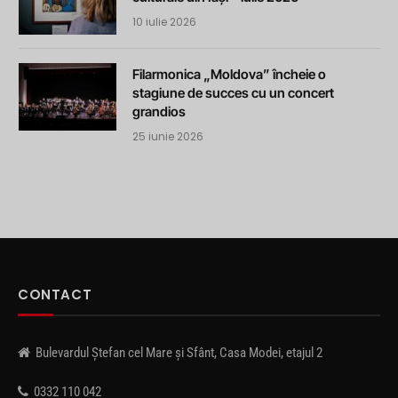
10 iulie 2026
Filarmonica „Moldova” încheie o
stagiune de succes cu un concert
grandios
25 iunie 2026
CONTACT
Bulevardul Ștefan cel Mare și Sfânt, Casa Modei, etajul 2
0332 110 042