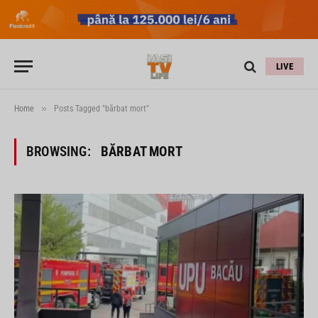
LIVE
»
Home
Posts Tagged "bărbat mort"
BROWSING:
BĂRBAT MORT