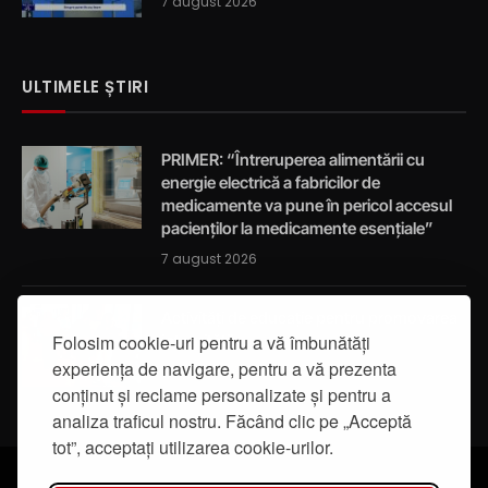
7 august 2026
ULTIMELE ȘTIRI
PRIMER: “Întreruperea alimentării cu
energie electrică a fabricilor de
medicamente va pune în pericol accesul
pacienților la medicamente esențiale”
7 august 2026
Activități de educație pentru promovarea
Folosim cookie-uri pentru a vă îmbunătăți
integrității
experiența de navigare, pentru a vă prezenta
7 august 2026
conținut și reclame personalizate și pentru a
analiza traficul nostru. Făcând clic pe „Acceptă
tot”, acceptați utilizarea cookie-urilor.