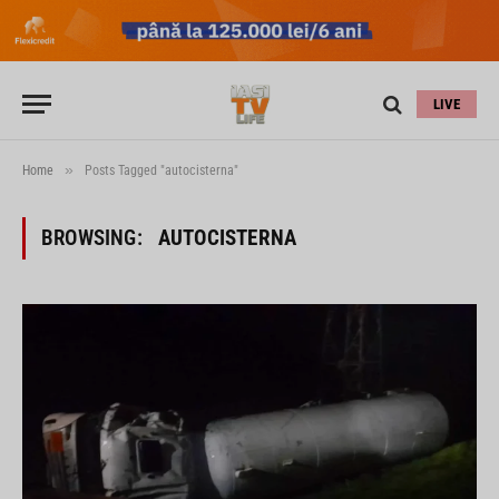
LIVE
»
Home
Posts Tagged "autocisterna"
BROWSING:
AUTOCISTERNA