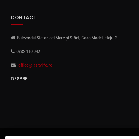
CONTACT
Bulevardul Ștefan cel Mare și Sfânt, Casa Modei, etajul 2
0332 110 042
office@iasitvlife.ro
DESPRE