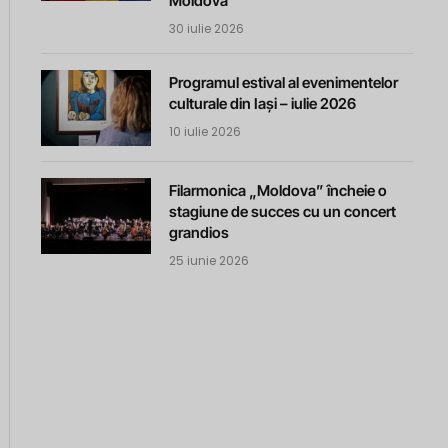
Moldova
30 iulie 2026
Programul estival al evenimentelor
culturale din Iași – iulie 2026
10 iulie 2026
Filarmonica „Moldova” încheie o
stagiune de succes cu un concert
grandios
25 iunie 2026