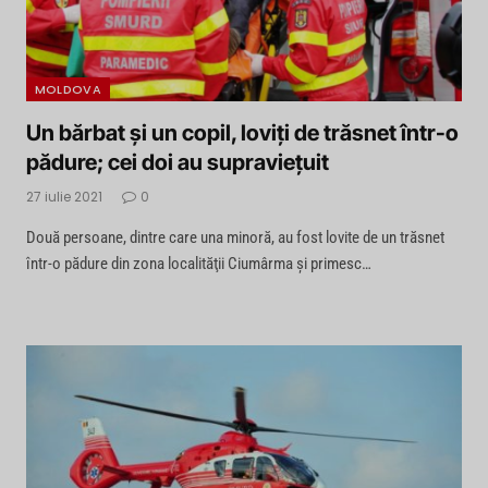
MOLDOVA
Un bărbat şi un copil, loviţi de trăsnet într-o
pădure; cei doi au supravieţuit
27 iulie 2021
0
Două persoane, dintre care una minoră, au fost lovite de un trăsnet
într-o pădure din zona localităţii Ciumârma şi primesc…