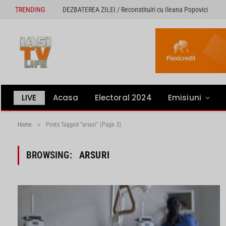
TRENDING
DEZBATEREA ZILEI / Reconstituiri cu Ileana Popovici
LIVE
Acasa
Electoral 2024
Emisiuni
»
Home
Posts Tagged "arsuri" (Page 3)
BROWSING:
ARSURI