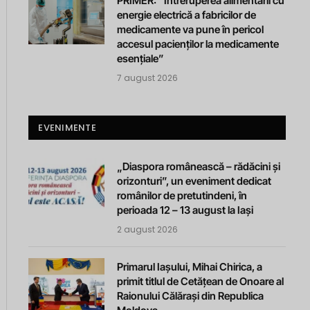
PRIMER: “Întreruperea alimentării cu
energie electrică a fabricilor de
medicamente va pune în pericol
accesul pacienților la medicamente
esențiale”
7 august 2026
EVENIMENTE
„Diaspora românească – rădăcini și
orizonturi”, un eveniment dedicat
românilor de pretutindeni, în
perioada 12 – 13 august la Iași
2 august 2026
Primarul Iașului, Mihai Chirica, a
primit titlul de Cetățean de Onoare al
Raionului Călărași din Republica