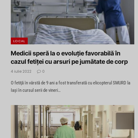
LOCAL
Medicii speră la o evoluţie favorabilă în
cazul fetiţei cu arsuri pe jumătate de corp
4 iulie 2022
0
O fetiţă în vârstă de 9 ani a fost transferată cu elicopterul SMURD la
Iaşi în cursul serii de vineri…