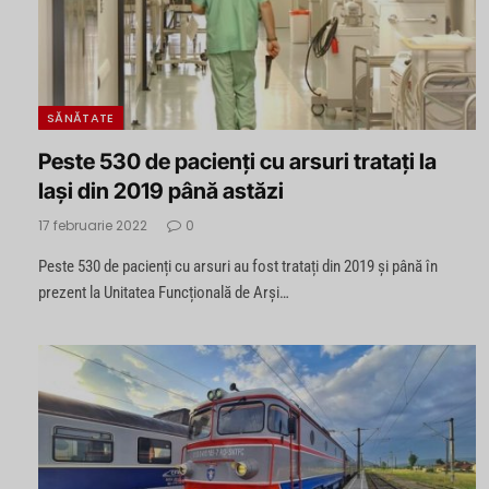
SĂNĂTATE
Peste 530 de pacienți cu arsuri tratați la
Iași din 2019 până astăzi
17 februarie 2022
0
Peste 530 de pacienți cu arsuri au fost tratați din 2019 și până în
prezent la Unitatea Funcțională de Arși…