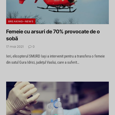
BREAKING-NEWS
Femeie cu arsuri de 70% provocate de o
sobă
17 mai 2021
0
Ieri, elicopterul SMURD Iaşi a intervenit pentru a transfera o femeie
din satul Gura Idrici, judeţul Vaslui, care a suferit…