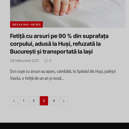
BREAKING-NEWS
Fetiță cu arsuri pe 90 % din suprafața
corpului, adusă la Huși, refuzată la
București şi transportată la Iași
28 februarie 2021
0
Doi copii cu arsuri au ajuns, sâmbătă, la Spitalul din Huși, județul
Vaslui, o fetiță de un an și nouă…
Previous
Next
1
2
3
4