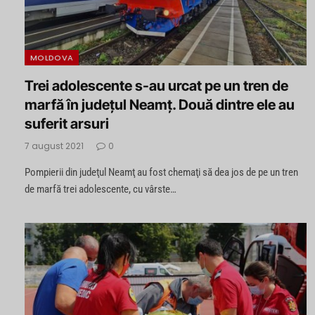
MOLDOVA
Trei adolescente s-au urcat pe un tren de
marfă în județul Neamț. Două dintre ele au
suferit arsuri
7 august 2021
0
Pompierii din judeţul Neamţ au fost chemaţi să dea jos de pe un tren
de marfă trei adolescente, cu vârste…