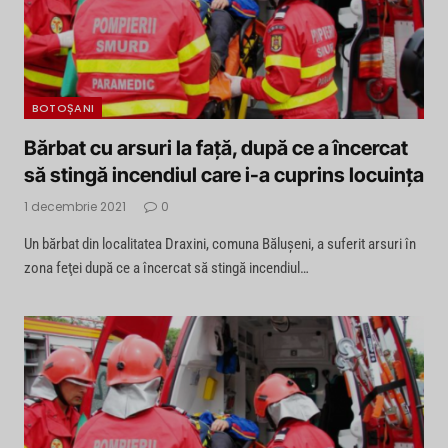
BOTOȘANI
Bărbat cu arsuri la faţă, după ce a încercat
să stingă incendiul care i-a cuprins locuinţa
1 decembrie 2021
0
Un bărbat din localitatea Draxini, comuna Băluşeni, a suferit arsuri în
zona feţei după ce a încercat să stingă incendiul…