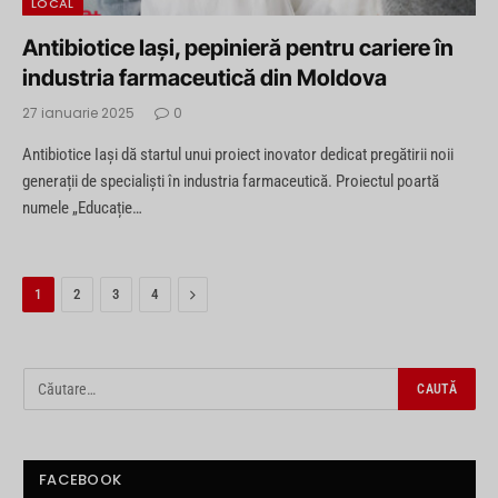
LOCAL
Antibiotice Iași, pepinieră pentru cariere în
industria farmaceutică din Moldova
27 ianuarie 2025
0
Antibiotice Iași dă startul unui proiect inovator dedicat pregătirii noii
generații de specialiști în industria farmaceutică. Proiectul poartă
numele „Educație…
Next
1
2
3
4
FACEBOOK