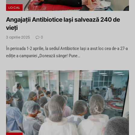
LOCAL
Angajații Antibiotice Iași salvează 240 de
vieți
3 aprilie 2025
0
În perioada 1-2 aprilie, la sediul Antibiotice Iași a avut loc cea de-a 27-a
ediție a campaniei „Donează sânge! Pune…