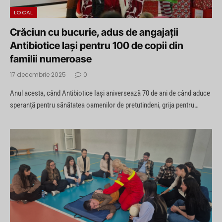
LOCAL
Crăciun cu bucurie, adus de angajații
Antibiotice Iași pentru 100 de copii din
familii numeroase
17 decembrie 2025
0
Anul acesta, când Antibiotice Iași aniversează 70 de ani de când aduce
speranță pentru sănătatea oamenilor de pretutindeni, grija pentru…