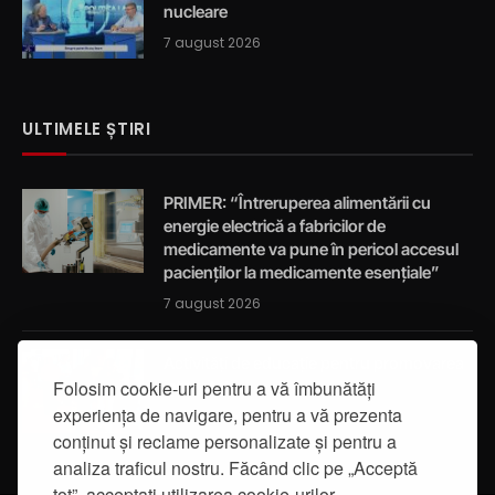
nucleare
7 august 2026
ULTIMELE ȘTIRI
PRIMER: “Întreruperea alimentării cu
energie electrică a fabricilor de
medicamente va pune în pericol accesul
pacienților la medicamente esențiale”
7 august 2026
Activități de educație pentru promovarea
Folosim cookie-uri pentru a vă îmbunătăți
integrității
experiența de navigare, pentru a vă prezenta
7 august 2026
conținut și reclame personalizate și pentru a
analiza traficul nostru. Făcând clic pe „Acceptă
tot”, acceptați utilizarea cookie-urilor.