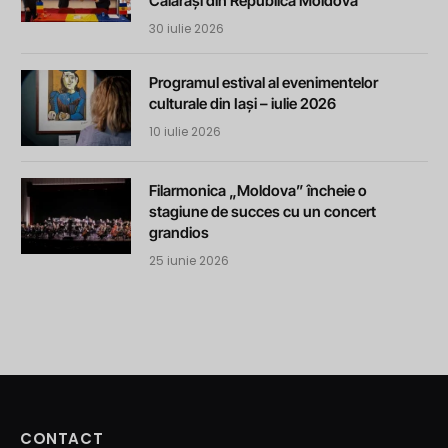
Călărași din Republica Moldova
30 iulie 2026
Programul estival al evenimentelor
culturale din Iași – iulie 2026
10 iulie 2026
Filarmonica „Moldova” încheie o
stagiune de succes cu un concert
grandios
25 iunie 2026
CONTACT