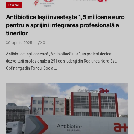
LOCAL
Antibiotice Iași investește 1,5 milioane euro
pentru a sprijini integrarea profesională a
tinerilor
30 aprilie 2025
0
Antibiotice Iași lansează „AntibioticeSkills”, un proiect dedicat
dezvoltării profesionale a 251 de studenți din Regiunea Nord-Est.
Cofinanțat din Fondul Social…