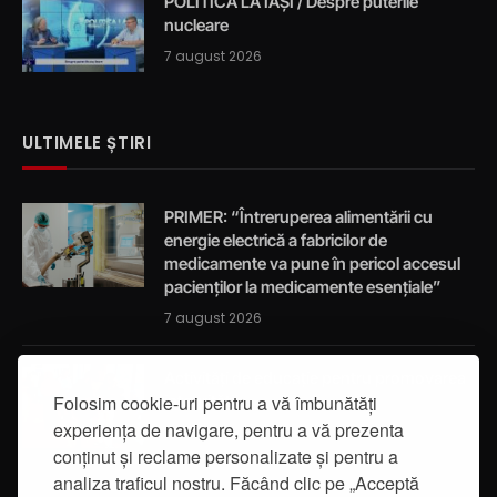
POLITICA LA IAȘI / Despre puterile
nucleare
7 august 2026
ULTIMELE ȘTIRI
PRIMER: “Întreruperea alimentării cu
energie electrică a fabricilor de
medicamente va pune în pericol accesul
pacienților la medicamente esențiale”
7 august 2026
Activități de educație pentru promovarea
integrității
Folosim cookie-uri pentru a vă îmbunătăți
experiența de navigare, pentru a vă prezenta
7 august 2026
conținut și reclame personalizate și pentru a
analiza traficul nostru. Făcând clic pe „Acceptă