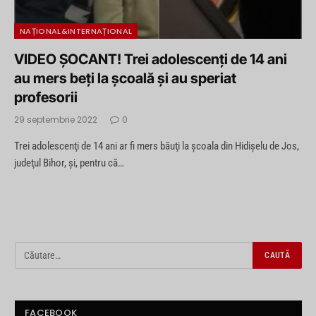
NAȚIONAL&INTERNAȚIONAL
VIDEO ȘOCANT! Trei adolescenţi de 14 ani
au mers beţi la şcoală şi au speriat
profesorii
29 septembrie 2022
0
Trei adolescenţi de 14 ani ar fi mers băuţi la şcoala din Hidişelu de Jos,
judeţul Bihor, şi, pentru că…
FACEBOOK