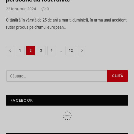
22 ianuarie 2024
0
O tânără în vârstă de 25 de ani a murit, duminică, în urma unui accident
rutier produs pe drumul european…
Previous
…
Next
1
2
3
4
12
FACEBOOK