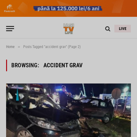
LIVE
»
Home
Posts Tagged "accident grav" (Page 2)
BROWSING:
ACCIDENT GRAV