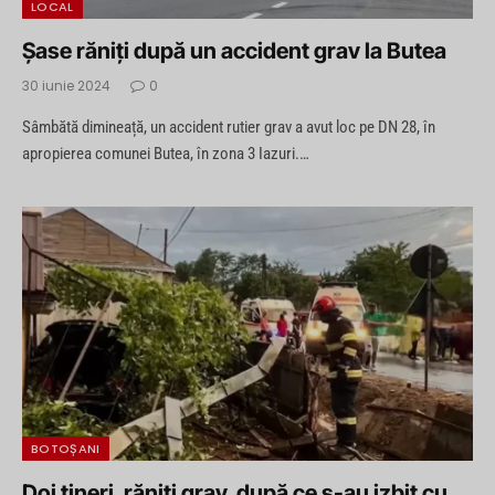
LOCAL
Șase răniți după un accident grav la Butea
30 iunie 2024
0
Sâmbătă dimineață, un accident rutier grav a avut loc pe DN 28, în
apropierea comunei Butea, în zona 3 Iazuri.…
BOTOȘANI
Doi tineri, răniți grav, după ce s-au izbit cu