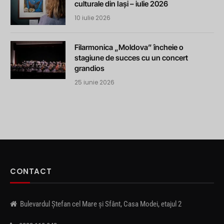
culturale din Iași – iulie 2026
10 iulie 2026
Filarmonica „Moldova” încheie o
stagiune de succes cu un concert
grandios
25 iunie 2026
CONTACT
Bulevardul Ștefan cel Mare și Sfânt, Casa Modei, etajul 2