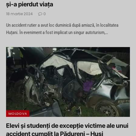
și-a pierdut viața
18 martie 2024
0
Un accident rutier a avut loc duminică după amiază, în localitatea
Huțani. În eveniment a fost implicat un singur autoturism,…
MOLDOVA
Elevi și studenți de excepție victime ale unui
accident cumplit la Pădureni – Huși