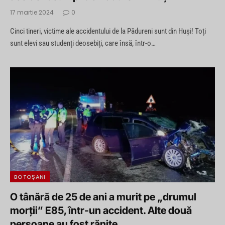
17 martie 2024
0
Cinci tineri, victime ale accidentului de la Pădureni sunt din Huși! Toți
sunt elevi sau studenți deosebiți, care însă, într-o…
BOTOȘANI
O tânără de 25 de ani a murit pe „drumul
morții” E85, într-un accident. Alte două
persoane au fost rănite