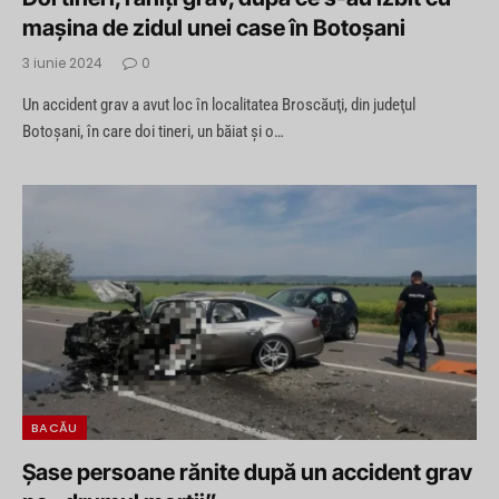
maşina de zidul unei case în Botoșani
3 iunie 2024
0
Un accident grav a avut loc în localitatea Broscăuţi, din judeţul
Botoşani, în care doi tineri, un băiat și o…
BACĂU
Șase persoane rănite după un accident grav