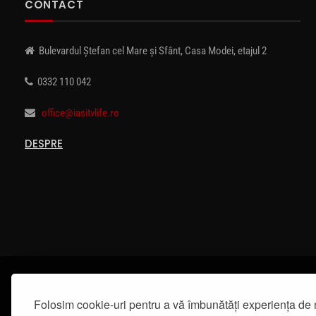
CONTACT
Bulevardul Ștefan cel Mare și Sfânt, Casa Modei, etajul 2
0332 110 042
office@iasitvlife.ro
DESPRE
Folosim cookie-uri pentru a vă îmbunătăți experiența de 