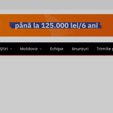
Știri
Moldova
Echipa
Anunțuri
Trimite 