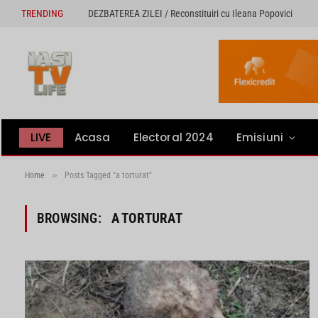
TRENDING
DEZBATEREA ZILEI / Reconstituiri cu Ileana Popovici
LIVE
Acasa
Electoral 2024
Emisiuni
»
Home
Posts Tagged "a torturat"
BROWSING:
A TORTURAT