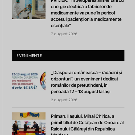
PRIMER: “Întreruperea alimentării cu
energie electrică a fabricilor de
medicamente va pune în pericol
accesul pacienților la medicamente
esențiale”
7 august 2026
EVENIMENTE
„Diaspora românească – rădăcini și
orizonturi”, un eveniment dedicat
românilor de pretutindeni, în
perioada 12 – 13 august la Iași
2 august 2026
Primarul Iașului, Mihai Chirica, a
primit titlul de Cetățean de Onoare al
Raionului Călărași din Republica