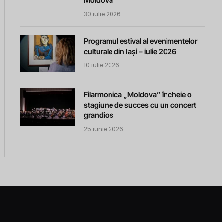
Moldova
30 iulie 2026
Programul estival al evenimentelor
culturale din Iași – iulie 2026
10 iulie 2026
Filarmonica „Moldova” încheie o
stagiune de succes cu un concert
grandios
25 iunie 2026