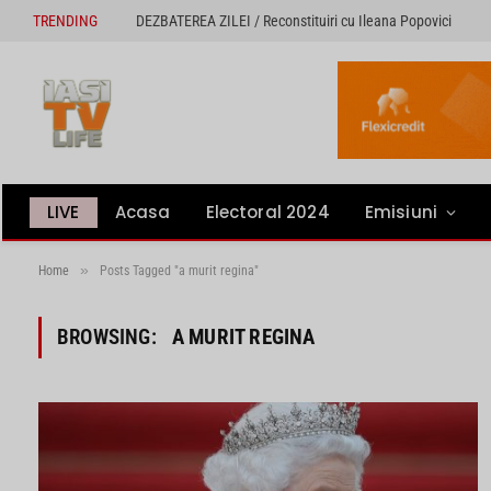
TRENDING
DEZBATEREA ZILEI / Reconstituiri cu Ileana Popovici
LIVE
Acasa
Electoral 2024
Emisiuni
»
Home
Posts Tagged "a murit regina"
BROWSING:
A MURIT REGINA