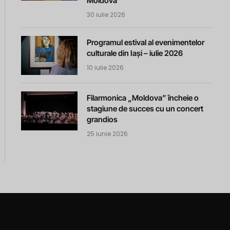
Moldova
30 iulie 2026
Programul estival al evenimentelor
culturale din Iași – iulie 2026
10 iulie 2026
Filarmonica „Moldova” încheie o
stagiune de succes cu un concert
grandios
25 iunie 2026