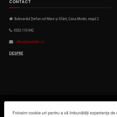
CONTACT
Bulevardul Ștefan cel Mare și Sfânt, Casa Modei, etajul 2
0332 110 042
office@iasitvlife.ro
DESPRE
Folosim cookie-uri pentru a vă îmbunătăți experiența de 