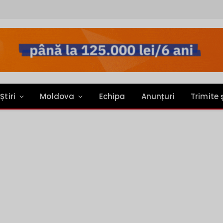
Știri
Moldova
Echipa
Anunțuri
Trimite 