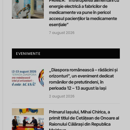
PRIMER: “Întreruperea alimentării cu
energie electrică a fabricilor de
medicamente va pune în pericol
accesul pacienților la medicamente
esențiale”
7 august 2026
EVENIMENTE
„Diaspora românească – rădăcini și
orizonturi”, un eveniment dedicat
românilor de pretutindeni, în
perioada 12 – 13 august la Iași
2 august 2026
Primarul Iașului, Mihai Chirica, a
primit titlul de Cetățean de Onoare al
Raionului Călărași din Republica