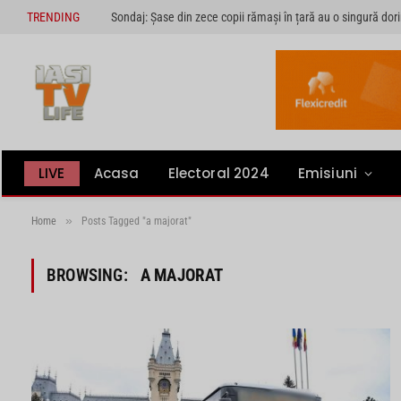
TRENDING
LIVE
Acasa
Electoral 2024
Emisiuni
»
Home
Posts Tagged "a majorat"
BROWSING:
A MAJORAT