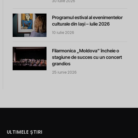
30 iulie 2026
Programul estival al evenimentelor
culturale din Iași – iulie 2026
10 iulie 2026
Filarmonica „Moldova” încheie o
stagiune de succes cu un concert
grandios
25 iunie 2026
ULTIMELE ȘTIRI