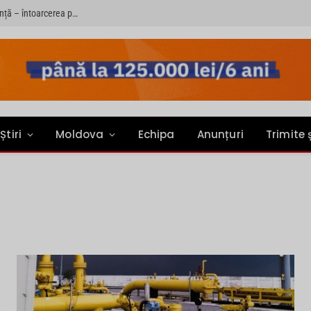
Sondaj: Șase din zece copii rămași în țară au o singură dorință – întoarcerea părinților acasă
Știri
Moldova
Echipa
Anunțuri
Trimite 