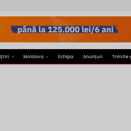
Știri
Moldova
Echipa
Anunțuri
Trimite 