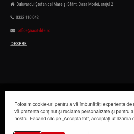
Bulevardul Ștefan cel Mare și Sfânt, Casa Modei, etajul 2
0332 110 042
office@iasitvlife.ro
DESPRE
Folosim cookie-uri pentru a vă îmbunătăți experiența de 
vă prezenta conținut și reclame personalizate și pentru a 
nostru. Făcând clic pe „Acceptă tot”, acceptați utilizarea c