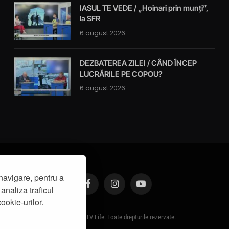
IASUL TE VEDE / „Hoinari prin munți”,
la SFR
6 august 2026
DEZBATEREA ZILEI / CÂND ÎNCEP
LUCRĂRILE PE COPOU?
6 august 2026
navigare, pentru a
analiza traficul
Facebook
Instagram
YouTube
ookie-urilor.
© 2019 - IasiTV Life. Toate drepturile rezervate.