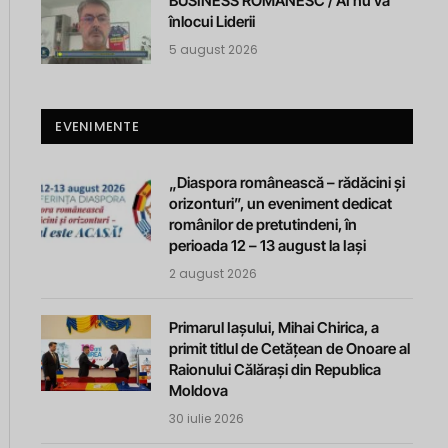
BUSINESS ROMANESC / AI nu va
înlocui Liderii
5 august 2026
EVENIMENTE
„Diaspora românească – rădăcini și
orizonturi”, un eveniment dedicat
românilor de pretutindeni, în
perioada 12 – 13 august la Iași
2 august 2026
Primarul Iașului, Mihai Chirica, a
primit titlul de Cetățean de Onoare al
Raionului Călărași din Republica
Moldova
30 iulie 2026