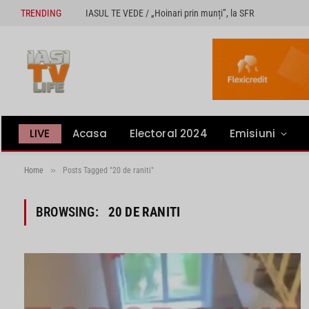
TRENDING
IASUL TE VEDE / „Hoinari prin munți”, la SFR
LIVE
Acasa
Electoral 2024
Emisiuni
»
Home
Posts Tagged "20 de raniti"
BROWSING:
20 DE RANITI