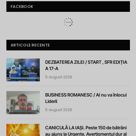
FACEBOOK
ARTICOLE RECENTE
DEZBATEREA ZILEI / START , SFR EDIȚIA
A 17-A
5 august 2026
BUSINESS ROMANESC / AI nu va înlocui
Liderii
5 august 2026
CANICULĂ LA IAȘI. Peste 150 de bătrâni
au ajuns la Urgențe. Avertismentul dur al