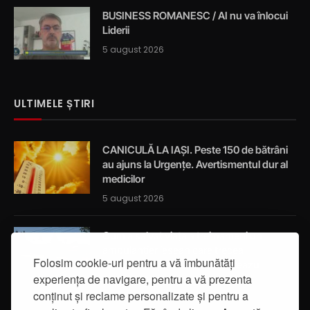
BUSINESS ROMANESC / AI nu va înlocui
Liderii
5 august 2026
ULTIMELE ȘTIRI
CANICULĂ LA IAȘI. Peste 150 de bătrâni
au ajuns la Urgențe. Avertismentul dur al
medicilor
5 august 2026
Cum a salvat viața a trei oameni un
ambulanțier ieșean care trecea
Folosim cookie-uri pentru a vă îmbunătăți
întâmplător prin localitatea Breazu
experiența de navigare, pentru a vă prezenta
5 august 2026
conținut și reclame personalizate și pentru a