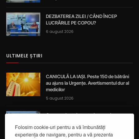
DEZBATEREA ZILEI / CÂND ÎNCEP
LUCRĂRILE PE COPOU?
6 august 2026
ULTIMELE ȘTIRI
CANICULĂ LA IAȘI. Peste 150 de bătrâni
au ajuns la Urgențe. Avertismentul dur al
medicilor
5 august 2026
Cum a salvat viața a trei oameni un
ambulanțier ieșean care trecea
Folosim cookie-uri pentru a vă îmbunătăți
întâmplător prin localitatea Breazu
experiența de navigare, pentru a vă prezenta
5 august 2026