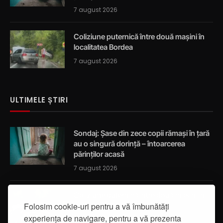
7 august 2026
Coliziune puternică între două mașini în
localitatea Bordea
7 august 2026
ULTIMELE ȘTIRI
Sondaj: Șase din zece copii rămași în țară
au o singură dorință – întoarcerea
părinților acasă
7 august 2026
Coliziune puternică între două mașini în
Folosim cookie-uri pentru a vă îmbunătăți
localitatea Bordea
experiența de navigare, pentru a vă prezenta
7 august 2026