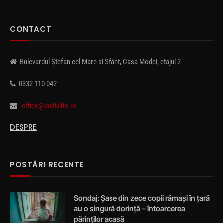
CONTACT
Bulevardul Ștefan cel Mare și Sfânt, Casa Modei, etajul 2
0332 110 042
office@iasitvlife.ro
DESPRE
POSTĂRI RECENTE
Sondaj: Șase din zece copii rămași în țară
au o singură dorință – întoarcerea
părinților acasă