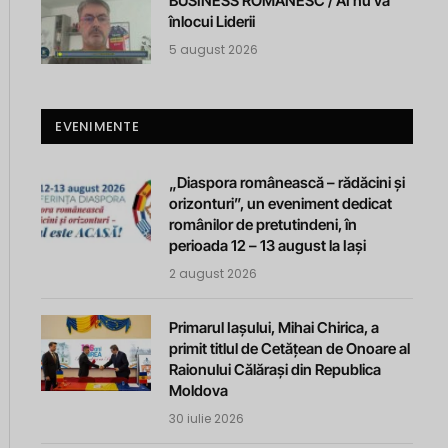
BUSINESS ROMANESC / AI nu va
înlocui Liderii
5 august 2026
EVENIMENTE
„Diaspora românească – rădăcini și
orizonturi”, un eveniment dedicat
românilor de pretutindeni, în
perioada 12 – 13 august la Iași
2 august 2026
Primarul Iașului, Mihai Chirica, a
primit titlul de Cetățean de Onoare al
Raionului Călărași din Republica
Moldova
30 iulie 2026