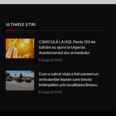
ULTIMELE ȘTIRI
CANICULĂ LA IAȘI. Peste 150 de
bătrâni au ajuns la Urgențe.
Avertismentul dur al medicilor
5 august 2026
Cum a salvat viața a trei oameni un
ambulanțier ieșean care trecea
întâmplător prin localitatea Breazu
5 august 2026