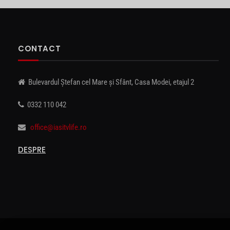
CONTACT
Bulevardul Ștefan cel Mare și Sfânt, Casa Modei, etajul 2
0332 110 042
office@iasitvlife.ro
DESPRE