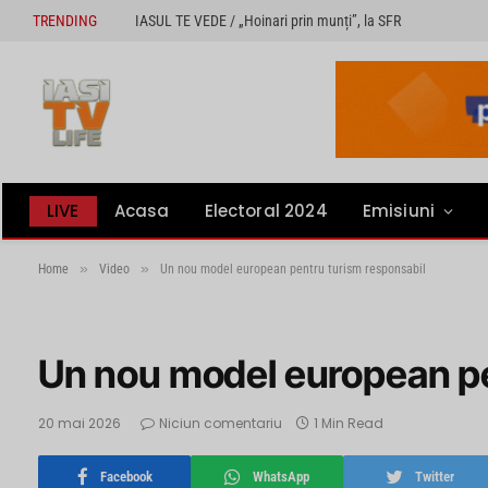
TRENDING
IASUL TE VEDE / „Hoinari prin munți”, la SFR
LIVE
Acasa
Electoral 2024
Emisiuni
»
»
Home
Video
Un nou model european pentru turism responsabil
Un nou model european pe
20 mai 2026
Niciun comentariu
1 Min Read
Facebook
WhatsApp
Twitter