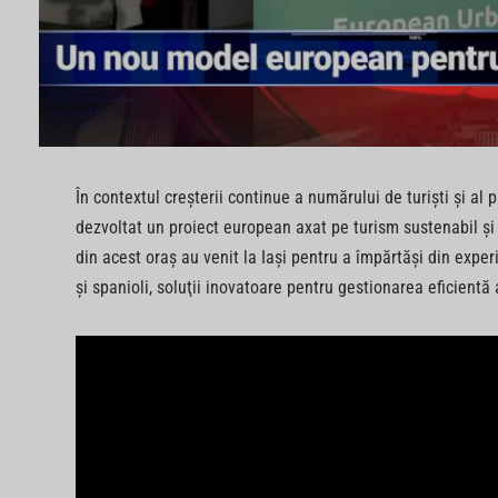
În contextul creşterii continue a numărului de turişti şi al
dezvoltat un proiect european axat pe turism sustenabil şi g
din acest oraş au venit la Iaşi pentru a împărtăşi din experi
şi spanioli, soluţii inovatoare pentru gestionarea eficientă a