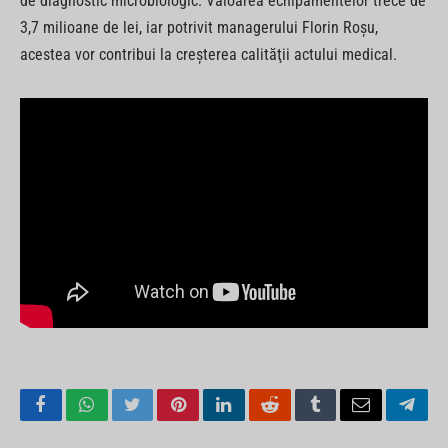
de diagnostic microbiologic. Valoarea echipamentelor trece de
3,7 milioane de lei, iar potrivit managerului Florin Roşu,
acestea vor contribui la creşterea calităţii actului medical.
Facebook
WhatsApp
Twitter
Pinterest
LinkedIn
Reddit
Tumblr
Email
Tele