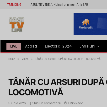
TRENDING
IASUL TE VEDE / „Hoinari prin munți”, la SFR
LIVE
Acasa
Electoral 2024
Emisiuni
»
»
Home
Video
TÂNĂR CU ARSURI DUPĂ CE S-A URCAT PE LOCOMOTIVĂ
TÂNĂR CU ARSURI DUPĂ 
LOCOMOTIVĂ
5 iunie 2026
Niciun comentariu
1 Min Read