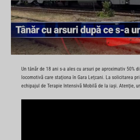
Un tânãr de 18 ani s-a ales cu arsuri pe aproximativ 50% d
locomotivã care staţiona în Gara Leţcani. La solicitarea pri
echipajul de Terapie Intensivã Mobilã de la iaşi. Atenţie, 