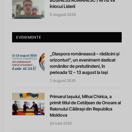
BUSINESS ROMANESC / AI nu va
înlocui Liderii
5 august 2026
EVENIMENTE
„Diaspora românească – rădăcini și
orizonturi”, un eveniment dedicat
românilor de pretutindeni, în
perioada 12 – 13 august la Iași
2 august 2026
Primarul Iașului, Mihai Chirica, a
primit titlul de Cetățean de Onoare al
Raionului Călărași din Republica
Moldova
30 iulie 2026