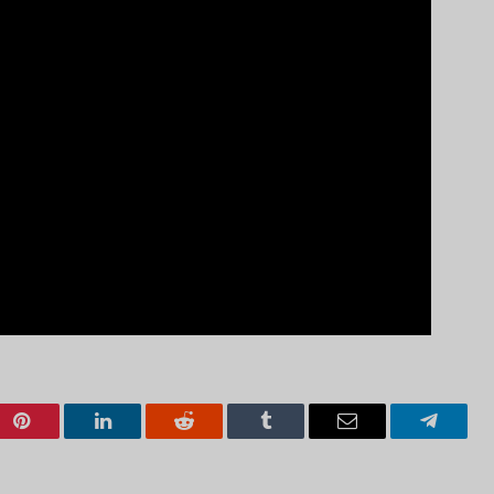
Pinterest
LinkedIn
Reddit
Tumblr
Email
Telegra