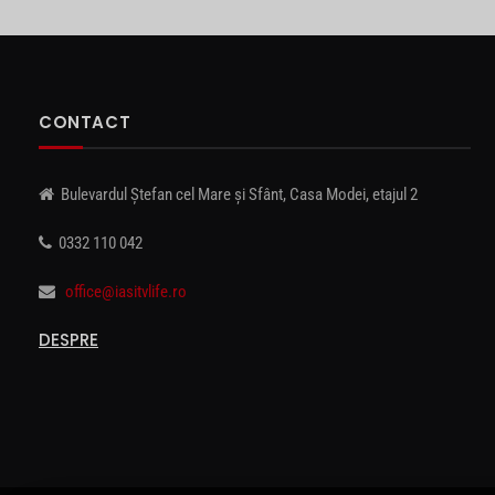
CONTACT
Bulevardul Ștefan cel Mare și Sfânt, Casa Modei, etajul 2
0332 110 042
office@iasitvlife.ro
DESPRE