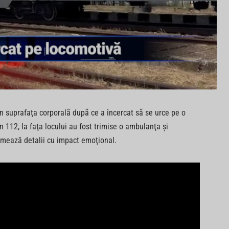
in suprafaţa corporalã dupã ce a încercat sã se urce pe o
n 112, la faţa locului au fost trimise o ambulanţa şi
urmează detalii cu impact emoţional.