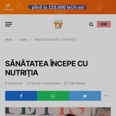
LIVE
»
»
Home
Video
SĂNĂTATEA ÎNCEPE CU NUTRIŢIA
SĂNĂTATEA ÎNCEPE CU
NUTRIŢIA
3 iulie 2026
Niciun comentariu
1 Min Read