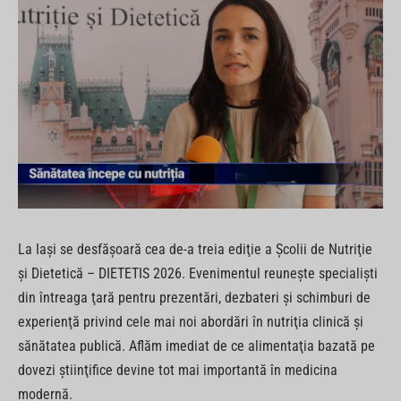
La Iaşi se desfăşoară cea de-a treia ediţie a Şcolii de Nutriţie
şi Dietetică – DIETETIS 2026. Evenimentul reuneşte specialişti
din întreaga ţară pentru prezentări, dezbateri şi schimburi de
experienţă privind cele mai noi abordări în nutriţia clinică şi
sănătatea publică. Aflăm imediat de ce alimentaţia bazată pe
dovezi ştiinţifice devine tot mai importantă în medicina
modernă.