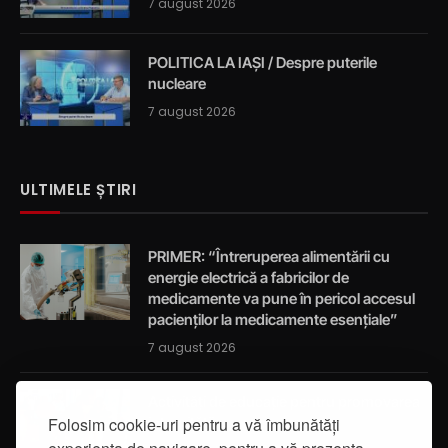
7 august 2026
POLITICA LA IAȘI / Despre puterile
nucleare
7 august 2026
ULTIMELE ȘTIRI
PRIMER: “Întreruperea alimentării cu
energie electrică a fabricilor de
medicamente va pune în pericol accesul
pacienților la medicamente esențiale”
7 august 2026
Activități de educație pentru promovarea
Folosim cookie-uri pentru a vă îmbunătăți
integrității