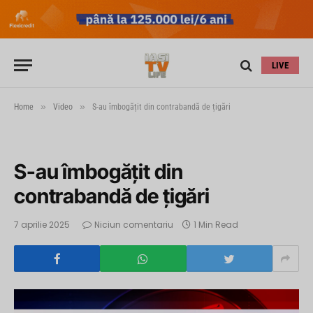
LIVE
»
»
Home
Video
S-au îmbogățit din contrabandă de țigări
S-au îmbogățit din
contrabandă de țigări
7 aprilie 2025
Niciun comentariu
1 Min Read