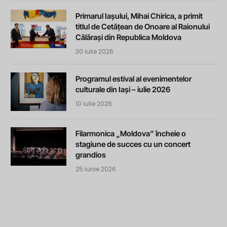
Primarul Iașului, Mihai Chirica, a primit
titlul de Cetățean de Onoare al Raionului
Călărași din Republica Moldova
30 iulie 2026
Programul estival al evenimentelor
culturale din Iași – iulie 2026
10 iulie 2026
Filarmonica „Moldova” încheie o
stagiune de succes cu un concert
grandios
25 iunie 2026