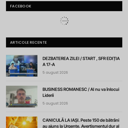
FACEBOOK
ARTICOLE RECENTE
DEZBATEREA ZILEI / START , SFR EDIȚIA
A 17-A
5 august 2026
BUSINESS ROMANESC / AI nu va înlocui
Liderii
5 august 2026
CANICULĂ LA IAȘI. Peste 150 de bătrâni
au ajuns la Urgențe. Avertismentul dur al