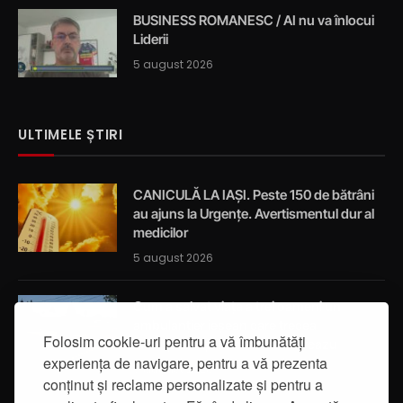
BUSINESS ROMANESC / AI nu va înlocui
Liderii
5 august 2026
ULTIMELE ȘTIRI
CANICULĂ LA IAȘI. Peste 150 de bătrâni
au ajuns la Urgențe. Avertismentul dur al
medicilor
5 august 2026
Cum a salvat viața a trei oameni un
ambulanțier ieșean care trecea
Folosim cookie-uri pentru a vă îmbunătăți
întâmplător prin localitatea Breazu
experiența de navigare, pentru a vă prezenta
5 august 2026
conținut și reclame personalizate și pentru a