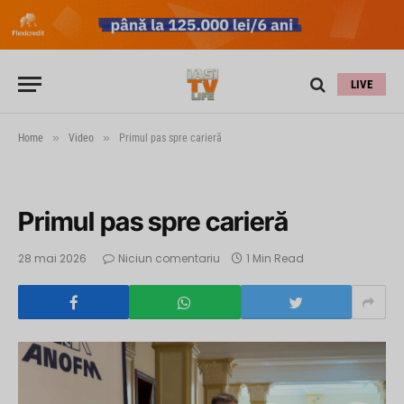
LIVE
»
»
Home
Video
Primul pas spre carieră
Primul pas spre carieră
28 mai 2026
Niciun comentariu
1 Min Read