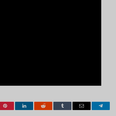
Pinterest
LinkedIn
Reddit
Tumblr
Email
Telegra