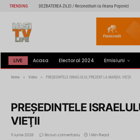
TRENDING
DEZBATEREA ZILEI / Reconstituiri cu Ileana Popovici
LIVE
Acasa
Electoral 2024
Emisiuni
»
»
Home
Video
PREŞEDINTELE ISRAELULUI, PREZENT LA MARŞUL VIEŢII
PREŞEDINTELE ISRAELUL
VIEŢII
11 iunie 2026
Niciun comentariu
1 Min Read