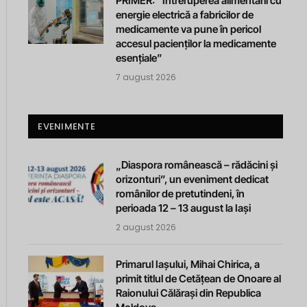
PRIMER: “Întreruperea alimentării cu
energie electrică a fabricilor de
medicamente va pune în pericol
accesul pacienților la medicamente
esențiale”
7 august 2026
EVENIMENTE
„Diaspora românească – rădăcini și
orizonturi”, un eveniment dedicat
românilor de pretutindeni, în
perioada 12 – 13 august la Iași
2 august 2026
Primarul Iașului, Mihai Chirica, a
primit titlul de Cetățean de Onoare al
Raionului Călărași din Republica