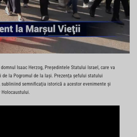
le, domnul Isaac Herzog, Preşedintele Statului Israel, care va
 de la Pogromul de la Iaşi. Prezenţa şefului statului
subliniind semnificaţia istorică a acestor evenimente şi
 Holocaustului.