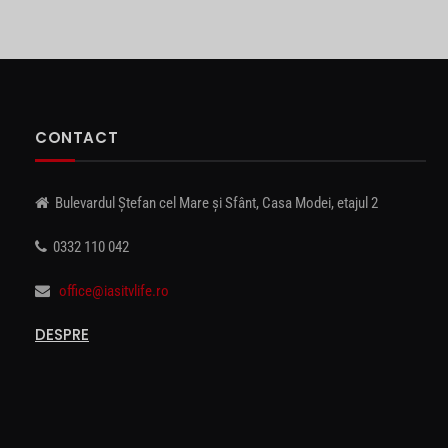
CONTACT
Bulevardul Ștefan cel Mare și Sfânt, Casa Modei, etajul 2
0332 110 042
office@iasitvlife.ro
DESPRE