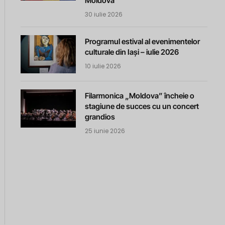
Moldova
30 iulie 2026
Programul estival al evenimentelor
culturale din Iași – iulie 2026
10 iulie 2026
Filarmonica „Moldova” încheie o
stagiune de succes cu un concert
grandios
25 iunie 2026
m