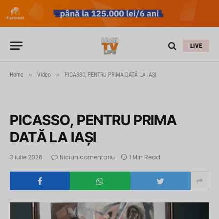
LIVE
»
»
Home
Video
PICASSO, PENTRU PRIMA DATĂ LA IAŞI
PICASSO, PENTRU PRIMA
DATĂ LA IAŞI
3 iulie 2026
Niciun comentariu
1 Min Read