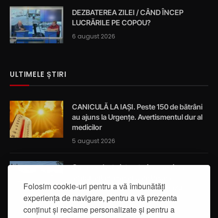
DEZBATEREA ZILEI / CÂND ÎNCEP
LUCRĂRILE PE COPOU?
6 august 2026
ULTIMELE ȘTIRI
CANICULĂ LA IAȘI. Peste 150 de bătrâni
au ajuns la Urgențe. Avertismentul dur al
medicilor
5 august 2026
Cum a salvat viața a trei oameni un
ambulanțier ieșean care trecea
Folosim cookie-uri pentru a vă îmbunătăți
întâmplător prin localitatea Breazu
experiența de navigare, pentru a vă prezenta
5 august 2026
conținut și reclame personalizate și pentru a