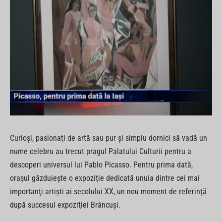
Curioşi, pasionaţi de artă sau pur şi simplu dornici să vadă un
nume celebru au trecut pragul Palatului Culturii pentru a
descoperi universul lui Pablo Picasso. Pentru prima dată,
oraşul găzduieşte o expoziţie dedicată unuia dintre cei mai
importanţi artişti ai secolului XX, un nou moment de referinţă
după succesul expoziţiei Brâncuşi.