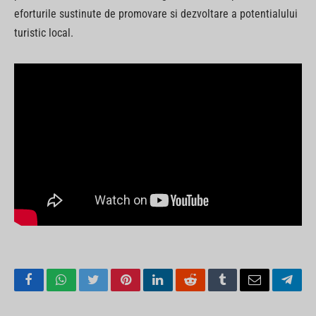
eforturile sustinute de promovare si dezvoltare a potentialului
turistic local.
Facebook
WhatsApp
Twitter
Pinterest
LinkedIn
Reddit
Tumblr
Email
Tele