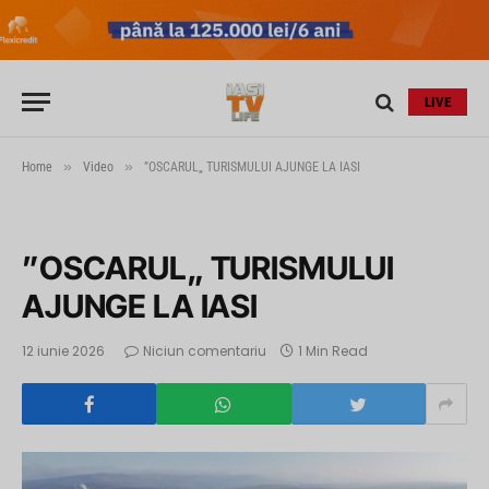
LIVE
»
»
Home
Video
”OSCARUL„ TURISMULUI AJUNGE LA IASI
”OSCARUL„ TURISMULUI
AJUNGE LA IASI
12 iunie 2026
Niciun comentariu
1 Min Read