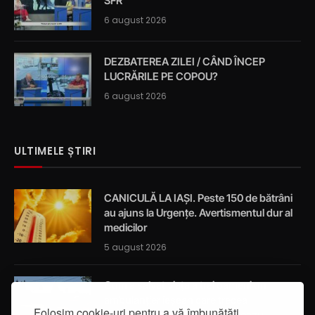
SFR
6 august 2026
DEZBATEREA ZILEI / CÂND ÎNCEP
LUCRĂRILE PE COPOU?
6 august 2026
ULTIMELE ȘTIRI
CANICULĂ LA IAȘI. Peste 150 de bătrâni
au ajuns la Urgențe. Avertismentul dur al
medicilor
5 august 2026
Cum a salvat viața a trei oameni un
ambulanțier ieșean care trecea
Folosim cookie-uri pentru a vă îmbunătăți
întâmplător prin localitatea Breazu