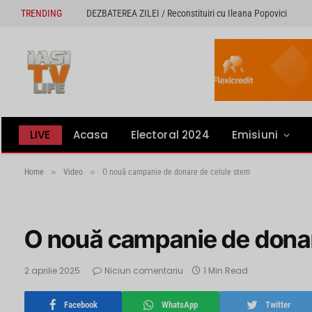
TRENDING
DEZBATEREA ZILEI / Reconstituiri cu Ileana Popovici
LIVE
Acasa
Electoral 2024
Emisiuni
»
»
Home
Video
O nouă campanie de donare de celule stem
O nouă campanie de donar
2 aprilie 2025
Niciun comentariu
1 Min Read
Facebook
WhatsApp
Twitter