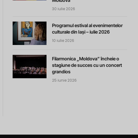
Moldova
30 iulie 2026
Programul estival al evenimentelor
culturale din Iași – iulie 2026
10 iulie 2026
Filarmonica „Moldova” încheie o
stagiune de succes cu un concert
grandios
25 iunie 2026
m