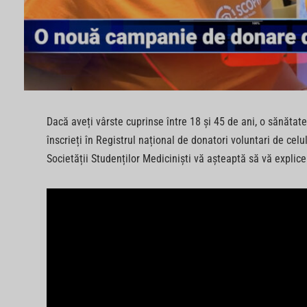
Dacă aveți vârste cuprinse între 18 și 45 de ani, o sănătate 
înscrieți în Registrul național de donatori voluntari de celul
Societății Studenților Mediciniști vă așteaptă să vă explice