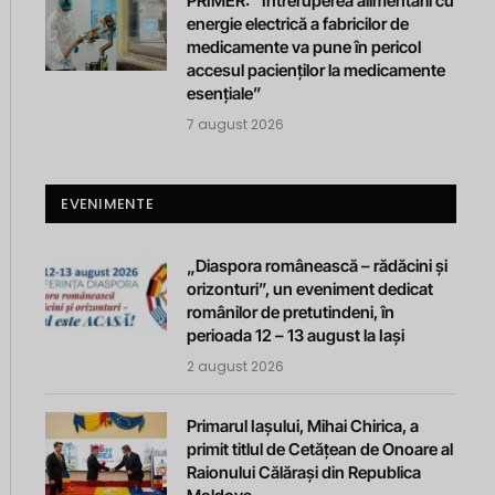
PRIMER: “Întreruperea alimentării cu
energie electrică a fabricilor de
medicamente va pune în pericol
accesul pacienților la medicamente
esențiale”
7 august 2026
EVENIMENTE
„Diaspora românească – rădăcini și
orizonturi”, un eveniment dedicat
românilor de pretutindeni, în
perioada 12 – 13 august la Iași
2 august 2026
Primarul Iașului, Mihai Chirica, a
primit titlul de Cetățean de Onoare al
Raionului Călărași din Republica