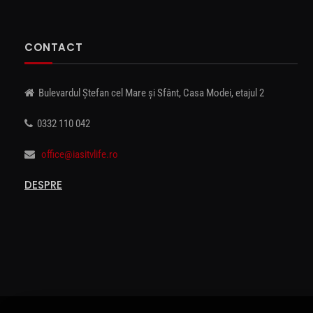
CONTACT
Bulevardul Ștefan cel Mare și Sfânt, Casa Modei, etajul 2
0332 110 042
office@iasitvlife.ro
DESPRE