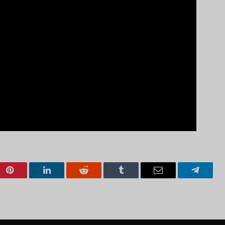
Pinterest
LinkedIn
Reddit
Tumblr
Email
Telegra