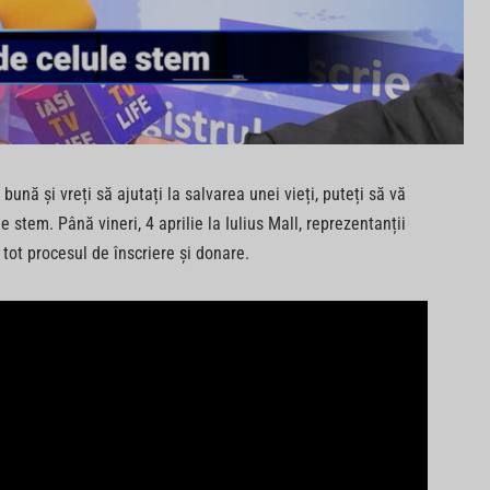
bună și vreți să ajutați la salvarea unei vieți, puteți să vă
e stem. Până vineri, 4 aprilie la Iulius Mall, reprezentanții
 tot procesul de înscriere și donare.