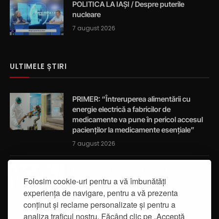
POLITICA LA IAȘI / Despre puterile
nucleare
7 august 2026
ULTIMELE ȘTIRI
PRIMER: “Întreruperea alimentării cu
energie electrică a fabricilor de
medicamente va pune în pericol accesul
pacienților la medicamente esențiale”
7 august 2026
Activități de educație pentru promovarea
Folosim cookie-uri pentru a vă îmbunătăți
integrității
experiența de navigare, pentru a vă prezenta
7 august 2026
conținut și reclame personalizate și pentru a
analiza traficul nostru. Făcând clic pe „Acceptă