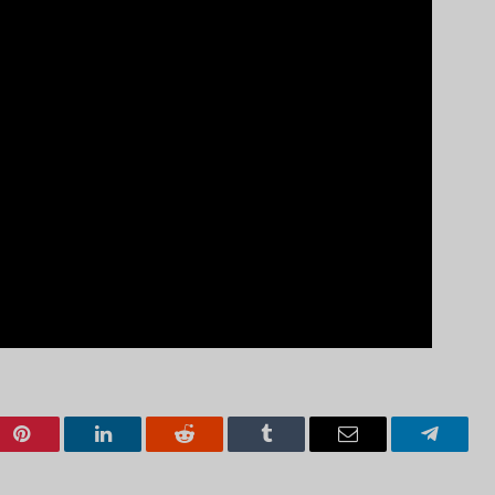
Pinterest
LinkedIn
Reddit
Tumblr
Email
Telegra