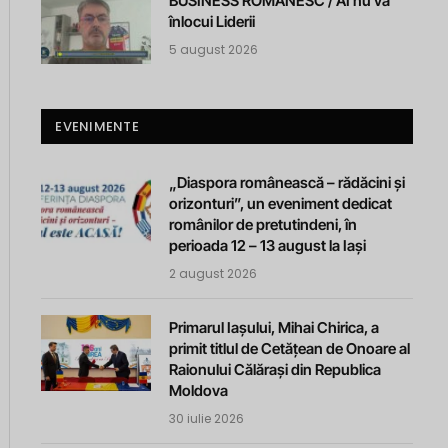
BUSINESS ROMANESC / AI nu va
înlocui Liderii
5 august 2026
EVENIMENTE
„Diaspora românească – rădăcini și
orizonturi”, un eveniment dedicat
românilor de pretutindeni, în
perioada 12 – 13 august la Iași
2 august 2026
Primarul Iașului, Mihai Chirica, a
primit titlul de Cetățean de Onoare al
Raionului Călărași din Republica
Moldova
30 iulie 2026