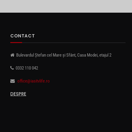
CONTACT
Bulevardul Ștefan cel Mare și Sfânt, Casa Modei, etajul 2
0332 110 042
office@iasitvlife.ro
DESPRE