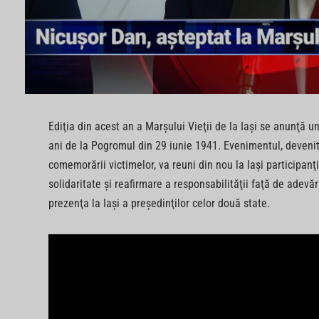
Ediţia din acest an a Marşului Vieţii de la Iaşi se anunţă u
ani de la Pogromul din 29 iunie 1941. Evenimentul, devenit 
comemorării victimelor, va reuni din nou la Iaşi participanţ
solidaritate şi reafirmare a responsabilităţii faţă de adev
prezenţa la Iaşi a preşedinţilor celor două state.