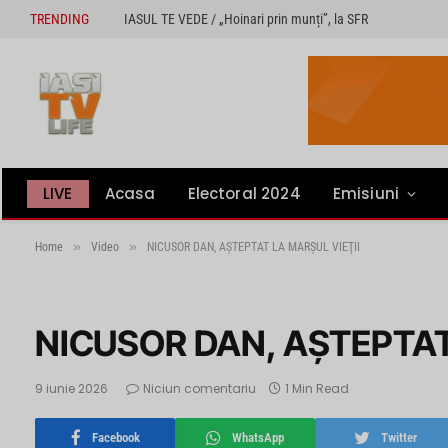
TRENDING
IASUL TE VEDE / „Hoinari prin munți”, la SFR
LIVE
Acasa
Electoral 2024
Emisiuni
»
»
Home
Video
NICUSOR DAN, AŞTEPTAT LA MARŞUL VIEŢII
NICUSOR DAN, AŞTEPTAT
9 iunie 2026
Niciun comentariu
1 Min Read
Facebook
WhatsApp
Twitter