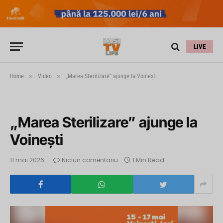
LIVE
»
»
Home
Video
„Marea Sterilizare” ajunge la Voineşti
„Marea Sterilizare” ajunge la
Voineşti
11 mai 2026
Niciun comentariu
1 Min Read