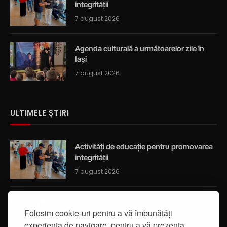
integrității
7 august 2026
Agenda culturală a următoarelor zile în
Iași
7 august 2026
ULTIMELE ȘTIRI
Activități de educație pentru promovarea
integrității
7 august 2026
Agenda culturală a următoarelor zile în
Folosim cookie-uri pentru a vă îmbunătăți
Iași
experiența de navigare, pentru a vă prezenta
7 august 2026