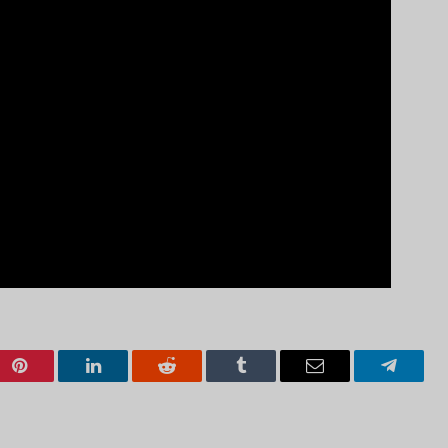
Pinterest
LinkedIn
Reddit
Tumblr
Email
Telegra