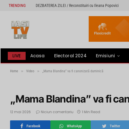
TRENDING
DEZBATEREA ZILEI / Reconstituiri cu Ileana Popovici
LIVE
Acasa
Electoral 2024
Emisiuni
»
»
Home
Video
„Mama Blandina” va fi canonizată duminică
„Mama Blandina” va fi ca
12 mai 2026
Niciun comentariu
1 Min Read
Facebook
WhatsApp
Twitter