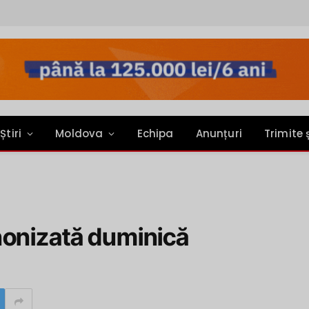
Știri
Moldova
Echipa
Anunțuri
Trimite 
nonizată duminică