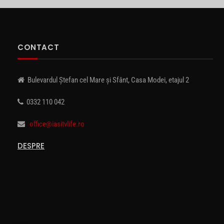
CONTACT
Bulevardul Ștefan cel Mare și Sfânt, Casa Modei, etajul 2
0332 110 042
office@iasitvlife.ro
DESPRE