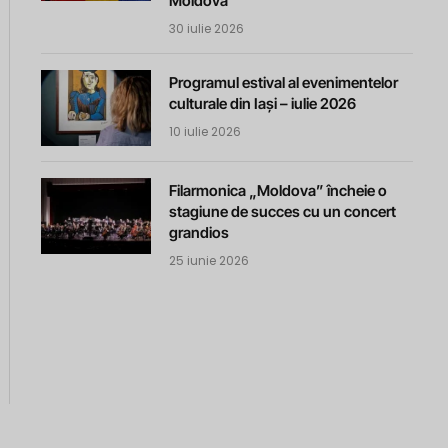
Moldova
30 iulie 2026
Programul estival al evenimentelor
culturale din Iași – iulie 2026
10 iulie 2026
Filarmonica „Moldova” încheie o
stagiune de succes cu un concert
grandios
25 iunie 2026
m