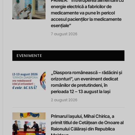
PRIMER: “Întreruperea alimentării cu
energie electrică a fabricilor de
medicamente va pune în pericol
accesul pacienților la medicamente
esențiale”
7 august 2026
EVENIMENTE
„Diaspora românească – rădăcini și
orizonturi”, un eveniment dedicat
românilor de pretutindeni, în
perioada 12 – 13 august la Iași
2 august 2026
Primarul Iașului, Mihai Chirica, a
primit titlul de Cetățean de Onoare al
Raionului Călărași din Republica