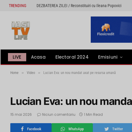
TRENDING
DEZBATEREA ZILEI / Reconstituiri cu Ileana Popovici
LIVE
Acasa
Electoral 2024
Emisiuni
»
»
Home
Video
Lucian Eva: un nou mandat axat pe resursa umană
Lucian Eva: un nou manda
15 mai 2026
Niciun comentariu
1 Min Read
Facebook
WhatsApp
Twitter