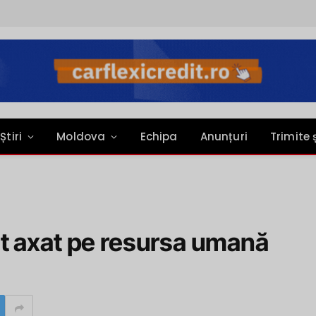
Știri
Moldova
Echipa
Anunțuri
Trimite 
t axat pe resursa umană