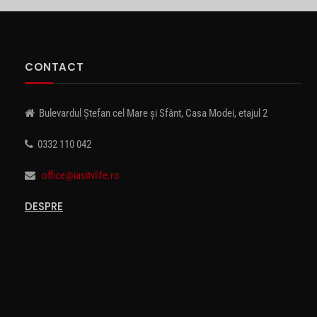
CONTACT
Bulevardul Ștefan cel Mare și Sfânt, Casa Modei, etajul 2
0332 110 042
office@iasitvlife.ro
DESPRE