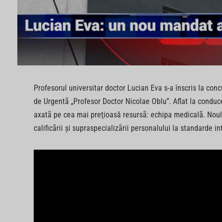
Profesorul universitar doctor Lucian Eva s-a înscris la con
de Urgentã „Profesor Doctor Nicolae Oblu”. Aflat la conduc
axatã pe cea mai preţioasă resursã: echipa medicalã. Noul
calificãrii şi supraspecializãrii personalului la standarde i