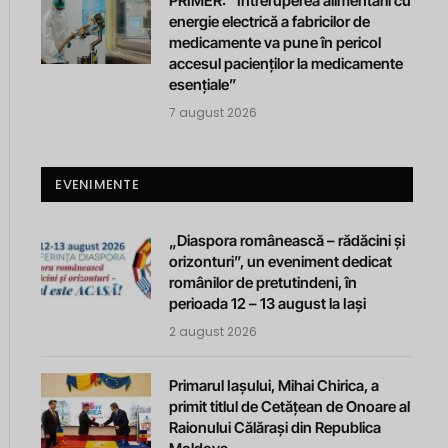
PRIMER: “Întreruperea alimentării cu
energie electrică a fabricilor de
medicamente va pune în pericol
accesul pacienților la medicamente
esențiale”
7 august 2026
EVENIMENTE
„Diaspora românească – rădăcini și
orizonturi”, un eveniment dedicat
românilor de pretutindeni, în
perioada 12 – 13 august la Iași
2 august 2026
Primarul Iașului, Mihai Chirica, a
primit titlul de Cetățean de Onoare al
Raionului Călărași din Republica