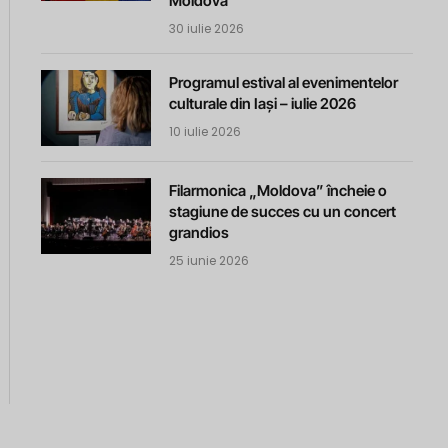
Moldova
30 iulie 2026
Programul estival al evenimentelor
culturale din Iași – iulie 2026
10 iulie 2026
Filarmonica „Moldova” încheie o
stagiune de succes cu un concert
grandios
25 iunie 2026
m