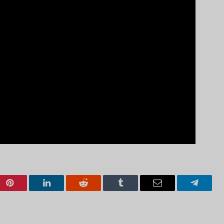
Pinterest
LinkedIn
Reddit
Tumblr
Email
Telegra