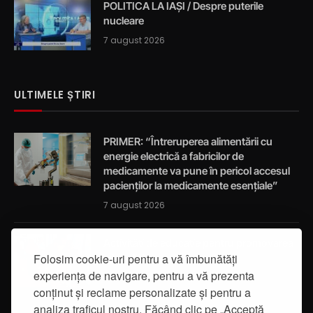
POLITICA LA IAȘI / Despre puterile
nucleare
7 august 2026
ULTIMELE ȘTIRI
PRIMER: “Întreruperea alimentării cu
energie electrică a fabricilor de
medicamente va pune în pericol accesul
pacienților la medicamente esențiale”
7 august 2026
Activități de educație pentru promovarea
Folosim cookie-uri pentru a vă îmbunătăți
integrității
experiența de navigare, pentru a vă prezenta
7 august 2026
conținut și reclame personalizate și pentru a
analiza traficul nostru. Făcând clic pe „Acceptă