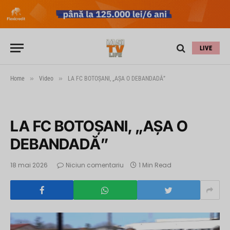
LIVE
»
»
Home
Video
LA FC BOTOŞANI, „AŞA O DEBANDADĂ”
LA FC BOTOŞANI, „AŞA O
DEBANDADĂ”
18 mai 2026
Niciun comentariu
1 Min Read