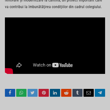
renovare şi modernizare la cantină, un proiect important care
va contribui la îmbunătăţirea condiţiilor din cadrul colegiului.
Facebook
WhatsApp
Twitter
Pinterest
LinkedIn
Reddit
Tumblr
Email
Tele