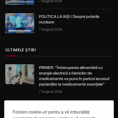
7 august 2026
POLITICA LA IAȘI / Despre puterile
nucleare
7 august 2026
ULTIMELE ȘTIRI
PRIMER: “Întreruperea alimentării cu
energie electrică a fabricilor de
medicamente va pune în pericol accesul
pacienților la medicamente esențiale”
7 august 2026
Activități de educație pentru promovarea
Folosim cookie-uri pentru a vă îmbunătăți
integrității