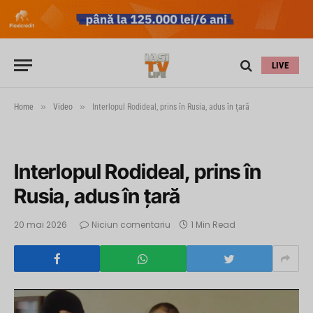
LIVE
»
»
Home
Video
Interlopul Rodideal, prins în Rusia, adus în ţară
Interlopul Rodideal, prins în
Rusia, adus în ţară
20 mai 2026
Niciun comentariu
1 Min Read