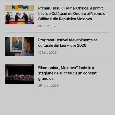
Primarul Iașului, Mihai Chirica, a primit
titlul de Cetățean de Onoare al Raionului
Călărași din Republica Moldova
30 iulie 2026
Programul estival al evenimentelor
culturale din Iași – iulie 2026
10 iulie 2026
Filarmonica „Moldova” încheie o
stagiune de succes cu un concert
grandios
25 iunie 2026