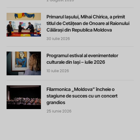
Primarul Iașului, Mihai Chirica, a primit
titlul de Cetățean de Onoare al Raionului
Călărași din Republica Moldova
30 iulie 2026
Programul estival al evenimentelor
culturale din Iași – iulie 2026
10 iulie 2026
Filarmonica „Moldova” încheie o
stagiune de succes cu un concert
grandios
25 iunie 2026