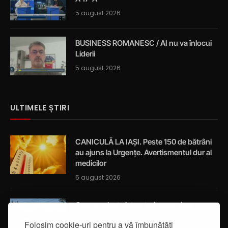
5 august 2026
BUSINESS ROMANESC / AI nu va înlocui
Liderii
5 august 2026
ULTIMELE ȘTIRI
CANICULĂ LA IAȘI. Peste 150 de bătrâni
au ajuns la Urgențe. Avertismentul dur al
medicilor
5 august 2026
Cum a salvat viața a trei oameni un
ambulanțier ieșean care trecea
Folosim cookie-uri pentru a vă îmbunătăți
întâmplător prin localitatea Breazu