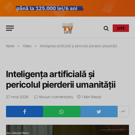
LIVE
»
»
Home
Video
Inteligenţa artificială şi pericolul pierderii umanităţii
Inteligenţa artificială şi
pericolul pierderii umanităţii
27 mai 2026
Niciun comentariu
1 Min Read