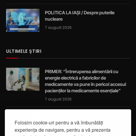
POLITICA LA IAȘI / Despre puterile
nucleare
7 august 2026
ULTIMELE ȘTIRI
PRIMER: “Întreruperea alimentării cu
energie electrică a fabricilor de
medicamente va pune în pericol accesul
pacienților la medicamente esențiale”
7 august 2026
Activități de educație pentru promovarea
Folosim cookie-uri pentru a vă îmbunătăți
integrității
experiența de navigare, pentru a vă prezenta
7 august 2026