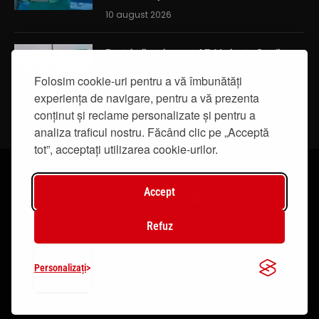
10 august 2026
Restricții majore pe A7: Varianta Ocolitoare
Bacău se închide complet pentru traficul
Folosim cookie-uri pentru a vă îmbunătăți
auto în perioada 17 – 31 august 2026
experiența de navigare, pentru a vă prezenta
10 august 2026
conținut și reclame personalizate și pentru a
analiza traficul nostru. Făcând clic pe „Acceptă
tot”, acceptați utilizarea cookie-urilor.
Accept
Facebook
Instagram
YouTube
Refuz
© 2019 - IasiTV Life. Toate drepturile rezervate.
Personalizați
Creat de