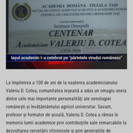
La împlinirea a 100 de ani de la naşterea academicianului
Valeriu D. Cotea, comunitatea ieşeană a adus un omagiu uneia
dintre cele mai importante personalităţi ale oenologiei
româneşti şi învăţământului agricol universitar. Savant,
profesor şi formator de şcoală, Valeriu D. Cotea a rămas în
memoria lumii academice prin contribuţiile sale remarcabile la
dezvoltarea cercetării vitivinicole şi prin generaţiile de