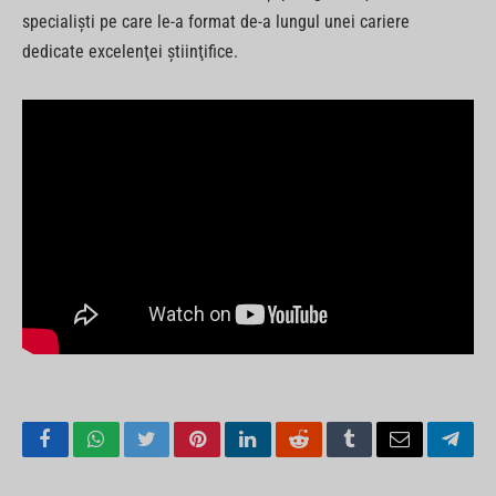
specialişti pe care le-a format de-a lungul unei cariere
dedicate excelenţei ştiinţifice.
Facebook
WhatsApp
Twitter
Pinterest
LinkedIn
Reddit
Tumblr
Email
Tele