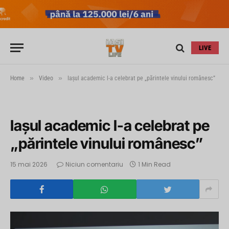
LIVE
»
»
Home
Video
Iaşul academic l-a celebrat pe „părintele vinului românesc”
Iaşul academic l-a celebrat pe
„părintele vinului românesc”
15 mai 2026
Niciun comentariu
1 Min Read