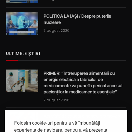
POLITICA LA IAȘI / Despre puterile
nucleare
7 august 2026
ULTIMELE ȘTIRI
PRIMER: “Întreruperea alimentării cu
energie electrică a fabricilor de
medicamente va pune în pericol accesul
pacienților la medicamente esențiale”
7 august 2026
Activități de educație pentru promovarea
Folosim cookie-uri pentru a vă îmbunătăți
integrității
experiența de navigare, pentru a vă prezenta
7 august 2026