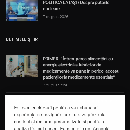
POLITICA LA IAȘI / Despre puterile
nucleare
7 august 2026
ULTIMELE ȘTIRI
PRIMER: “Întreruperea alimentării cu
energie electrică a fabricilor de
medicamente va pune în pericol accesul
pacienților la medicamente esențiale”
7 august 2026
Activități de educație pentru promovarea
Folosim cookie-uri pentru a vă îmbunătăți
integrității
experiența de navigare, pentru a vă prezenta
7 august 2026
conținut și reclame personalizate și pentru a
analiza traficul nostru. Făcând clic pe „Acceptă