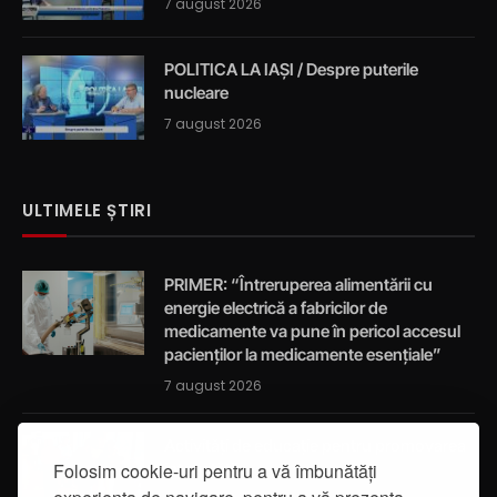
7 august 2026
POLITICA LA IAȘI / Despre puterile
nucleare
7 august 2026
ULTIMELE ȘTIRI
PRIMER: “Întreruperea alimentării cu
energie electrică a fabricilor de
medicamente va pune în pericol accesul
pacienților la medicamente esențiale”
7 august 2026
Activități de educație pentru promovarea
Folosim cookie-uri pentru a vă îmbunătăți
integrității