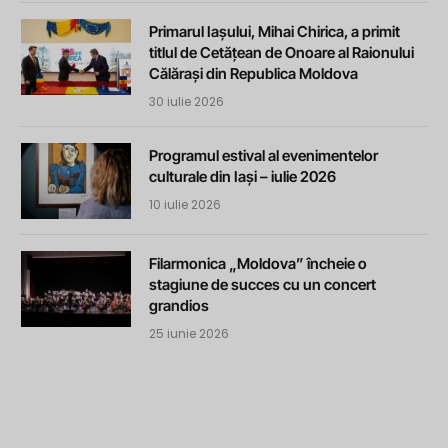
Primarul Iașului, Mihai Chirica, a primit
titlul de Cetățean de Onoare al Raionului
Călărași din Republica Moldova
30 iulie 2026
Programul estival al evenimentelor
culturale din Iași – iulie 2026
10 iulie 2026
Filarmonica „Moldova” încheie o
stagiune de succes cu un concert
grandios
25 iunie 2026