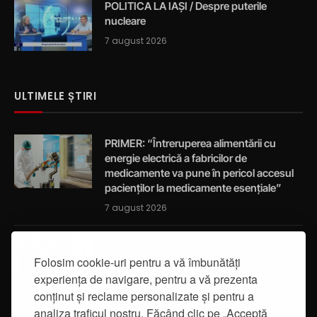
POLITICA LA IAȘI / Despre puterile
nucleare
7 august 2026
ULTIMELE ȘTIRI
PRIMER: “Întreruperea alimentării cu
energie electrică a fabricilor de
medicamente va pune în pericol accesul
pacienților la medicamente esențiale”
7 august 2026
Activități de educație pentru promovarea
Folosim cookie-uri pentru a vă îmbunătăți
integrității
experiența de navigare, pentru a vă prezenta
7 august 2026
conținut și reclame personalizate și pentru a
analiza traficul nostru. Făcând clic pe „Acceptă