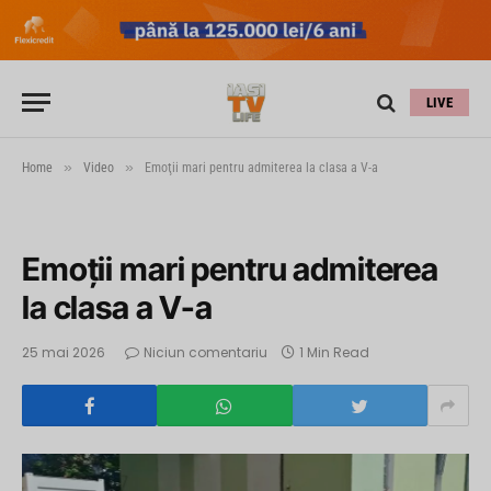
LIVE
»
»
Home
Video
Emoţii mari pentru admiterea la clasa a V-a
Emoţii mari pentru admiterea
la clasa a V-a
25 mai 2026
Niciun comentariu
1 Min Read