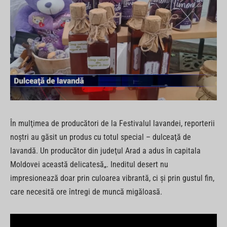
În mulţimea de producători de la Festivalul lavandei, reporterii
noştri au găsit un produs cu totul special – dulceaţă de
lavandă. Un producător din judeţul Arad a adus în capitala
Moldovei această delicatesă„. Ineditul desert nu
impresionează doar prin culoarea vibrantă, ci şi prin gustul fin,
care necesită ore întregi de muncă migăloasă.