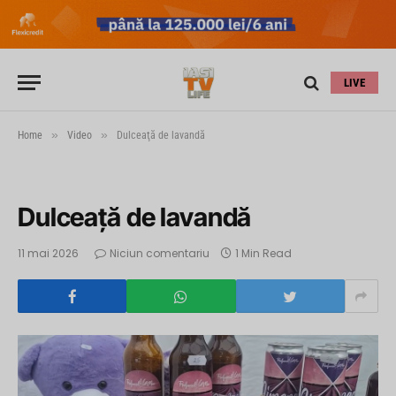
LIVE
»
»
Home
Video
Dulceaţă de lavandă
Dulceaţă de lavandă
11 mai 2026
Niciun comentariu
1 Min Read