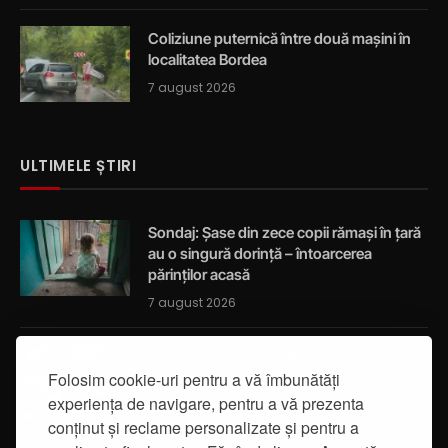
Coliziune puternică între două mașini în
localitatea Bordea
7 august 2026
ULTIMELE ȘTIRI
Sondaj: Șase din zece copii rămași în țară
au o singură dorință – întoarcerea
părinților acasă
7 august 2026
Coliziune puternică între două mașini în
Folosim cookie-uri pentru a vă îmbunătăți
localitatea Bordea
experiența de navigare, pentru a vă prezenta
7 august 2026
conținut și reclame personalizate și pentru a